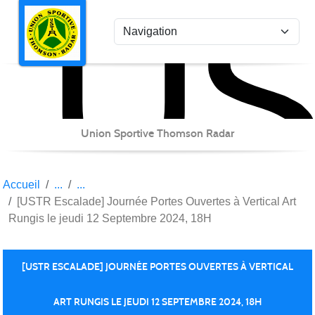
US
Panneau de gestion des cookies
Union Sportive Thomson Radar
Accueil
[USTR Escalade] Journée Portes Ouvertes à Vertical Art
Rungis le jeudi 12 Septembre 2024, 18H
[USTR ESCALADE] JOURNÉE PORTES OUVERTES À VERTICAL
ART RUNGIS LE JEUDI 12 SEPTEMBRE 2024, 18H
Publiée le
10 sept. 2024
par Hyunwoo JANG