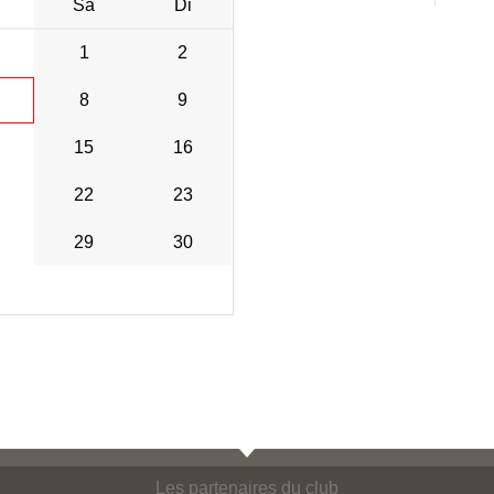
Sa
Di
1
2
8
9
15
16
22
23
29
30
Les partenaires du club