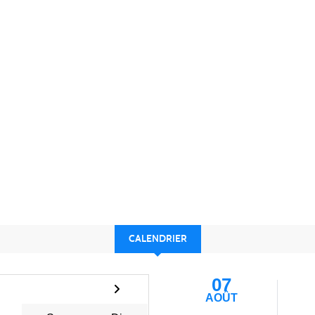
CALENDRIER
07
AOÛT